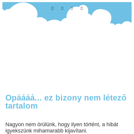
Opáááá... ez bizony nem létező
tartalom
Nagyon nem örülünk, hogy ilyen történt, a hibát
igyekszünk mihamarabb kijavítani.