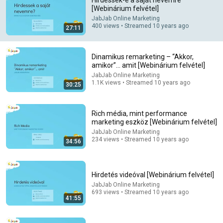
Hirdessek-e a saját nevemre
[Webinárium felvétel]
Comment...
JabJab Online Marketing
400 views • Streamed 10 years ago
27:11
Dinamikus remarketing – “Akkor,
amikor”… amit [Webinárium felvétel]
JabJab Online Marketing
1.1K views • Streamed 10 years ago
30:25
Rich média, mint performance
marketing eszköz [Webinárium felvétel]
JabJab Online Marketing
234 views • Streamed 10 years ago
34:56
30:25
Dinamikus remarketing – “Akkor, amikor”… amit
Hirdetés videóval [Webinárium felvétel]
[Webinárium felvétel]
JabJab Online Marketing
JabJab Online Marketing
•
1.1K views
693 views • Streamed 10 years ago
41:55