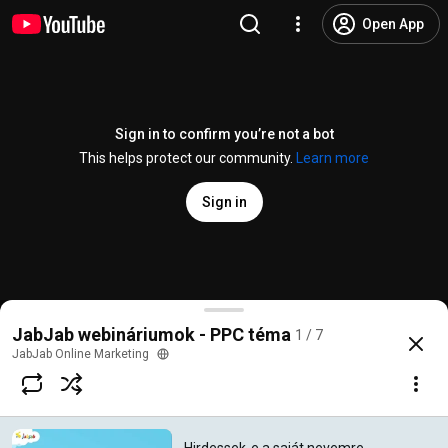
Open App
Sign in to confirm you’re not a bot
This helps protect our community.
Learn more
Sign in
Hirdessek-e a saját nevemre [Webinárium felvétel]
JabJab webináriumok - PPC téma
1 / 7
@
jabjabonlinemarketing
2 likes
400 views
Streamed 10 years ago
more
JabJab Online Marketing
Subscribe
Comments