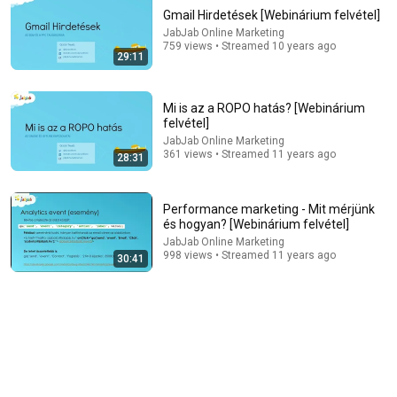
Gmail Hirdetések [Webinárium felvétel]
JabJab Online Marketing
759 views • Streamed 10 years ago
29:11
Mi is az a ROPO hatás? [Webinárium
felvétel]
JabJab Online Marketing
361 views • Streamed 11 years ago
28:31
23:55
WHY THE NARCISSIST CAN'T RECOVER AFTER
BETRAYING A SUPER EMPATH | Dr. Ramani
Performance marketing - Mit mérjünk
és hogyan? [Webinárium felvétel]
Soul Shape and 5 more
New
4.9K views
JabJab Online Marketing
998 views • Streamed 11 years ago
30:41