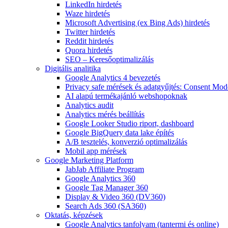
LinkedIn hirdetés
Waze hirdetés
Microsoft Advertising (ex Bing Ads) hirdetés
Twitter hirdetés
Reddit hirdetés
Quora hirdetés
SEO – Keresőoptimalizálás
Digitális analitika
Google Analytics 4 bevezetés
Privacy safe mérések és adatgyűjtés: Consent Mo
AI alapú termékajánló webshopoknak
Analytics audit
Analytics mérés beállítás
Google Looker Studio riport, dashboard
Google BigQuery data lake építés
A/B tesztelés, konverzió optimalizálás
Mobil app mérések
Google Marketing Platform
JabJab Affiliate Program
Google Analytics 360
Google Tag Manager 360
Display & Video 360 (DV360)
Search Ads 360 (SA360)
Oktatás, képzések
Google Analytics tanfolyam (tantermi és online)