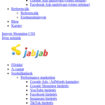
Google Ads tanfolyam (céges tréning)
Facebook Ads tanfolyam (céges tréning)
Referenciák
Referenciák
Esettanulmányok
Blog
Karrier
Ingyen Shopping CSS
Írjon nekünk
Főoldal
A csapat
Szolgáltatások
Performance marketing
Google Ads / AdWords kampány
Google Shopping hirdetés
YouTube hirdetés
Facebook hirdetés
Instagram hirdetés
TikTok hirdetés