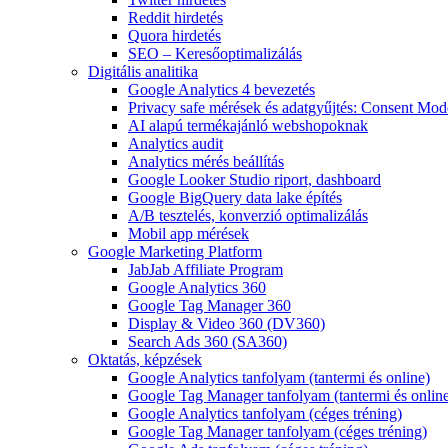
Reddit hirdetés
Quora hirdetés
SEO – Keresőoptimalizálás
Digitális analitika
Google Analytics 4 bevezetés
Privacy safe mérések és adatgyűjtés: Consent Mo
AI alapú termékajánló webshopoknak
Analytics audit
Analytics mérés beállítás
Google Looker Studio riport, dashboard
Google BigQuery data lake építés
A/B tesztelés, konverzió optimalizálás
Mobil app mérések
Google Marketing Platform
JabJab Affiliate Program
Google Analytics 360
Google Tag Manager 360
Display & Video 360 (DV360)
Search Ads 360 (SA360)
Oktatás, képzések
Google Analytics tanfolyam (tantermi és online)
Google Tag Manager tanfolyam (tantermi és onlin
Google Analytics tanfolyam (céges tréning)
Google Tag Manager tanfolyam (céges tréning)