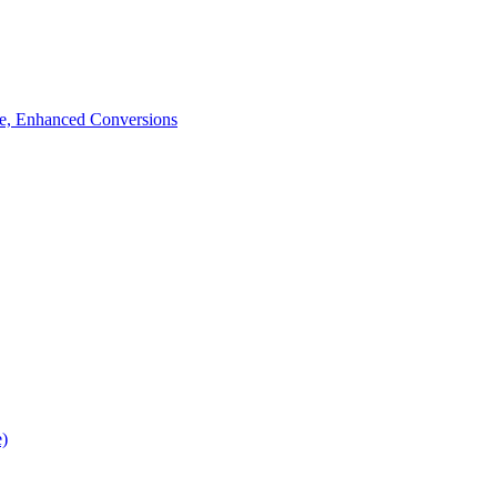
de, Enhanced Conversions
e)