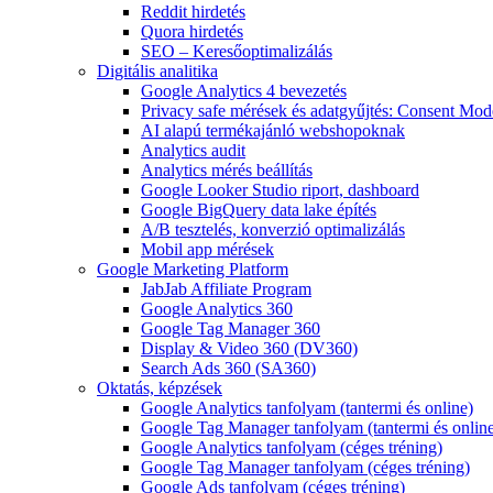
Reddit hirdetés
Quora hirdetés
SEO – Keresőoptimalizálás
Digitális analitika
Google Analytics 4 bevezetés
Privacy safe mérések és adatgyűjtés: Consent Mo
AI alapú termékajánló webshopoknak
Analytics audit
Analytics mérés beállítás
Google Looker Studio riport, dashboard
Google BigQuery data lake építés
A/B tesztelés, konverzió optimalizálás
Mobil app mérések
Google Marketing Platform
JabJab Affiliate Program
Google Analytics 360
Google Tag Manager 360
Display & Video 360 (DV360)
Search Ads 360 (SA360)
Oktatás, képzések
Google Analytics tanfolyam (tantermi és online)
Google Tag Manager tanfolyam (tantermi és onlin
Google Analytics tanfolyam (céges tréning)
Google Tag Manager tanfolyam (céges tréning)
Google Ads tanfolyam (céges tréning)