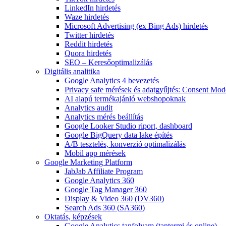
LinkedIn hirdetés
Waze hirdetés
Microsoft Advertising (ex Bing Ads) hirdetés
Twitter hirdetés
Reddit hirdetés
Quora hirdetés
SEO – Keresőoptimalizálás
Digitális analitika
Google Analytics 4 bevezetés
Privacy safe mérések és adatgyűjtés: Consent Mo
AI alapú termékajánló webshopoknak
Analytics audit
Analytics mérés beállítás
Google Looker Studio riport, dashboard
Google BigQuery data lake építés
A/B tesztelés, konverzió optimalizálás
Mobil app mérések
Google Marketing Platform
JabJab Affiliate Program
Google Analytics 360
Google Tag Manager 360
Display & Video 360 (DV360)
Search Ads 360 (SA360)
Oktatás, képzések
Google Analytics tanfolyam (tantermi és online)