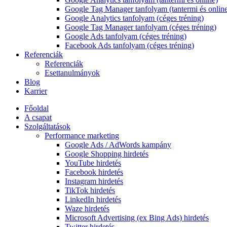
Google Tag Manager tanfolyam (tantermi és onlin
Google Analytics tanfolyam (céges tréning)
Google Tag Manager tanfolyam (céges tréning)
Google Ads tanfolyam (céges tréning)
Facebook Ads tanfolyam (céges tréning)
Referenciák
Referenciák
Esettanulmányok
Blog
Karrier
Főoldal
A csapat
Szolgáltatások
Performance marketing
Google Ads / AdWords kampány
Google Shopping hirdetés
YouTube hirdetés
Facebook hirdetés
Instagram hirdetés
TikTok hirdetés
LinkedIn hirdetés
Waze hirdetés
Microsoft Advertising (ex Bing Ads) hirdetés
Twitter hirdetés