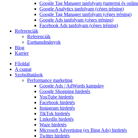
Google Tag Manager tanfolyam (tantermi és onlin
Google Analytics tanfolyam (céges tréning)
Google Tag Manager tanfolyam (céges tréning)
Google Ads tanfolyam (céges tréning)
Facebook Ads tanfolyam (céges tréning)
Referenciák
Referenciák
Esettanulmányok
Blog
Karrier
Főoldal
A csapat
Szolgáltatások
Performance marketing
Google Ads / AdWords kampány
Google Shopping hirdetés
YouTube hirdetés
Facebook hirdetés
Instagram hirdetés
TikTok hirdetés
LinkedIn hirdetés
Waze hirdetés
Microsoft Advertising (ex Bing Ads) hirdetés
Twitter hirdetés