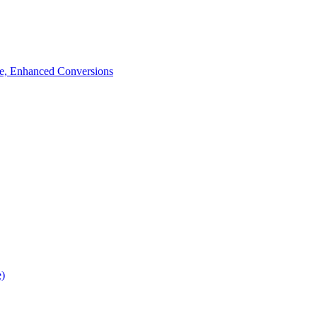
de, Enhanced Conversions
e)