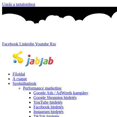
Ugrás a tartalomhoz
Facebook
Linkedin
Youtube
Rss
Főoldal
A csapat
Szolgáltatások
Performance marketing
Google Ads / AdWords kampány
Google Shopping hirdetés
YouTube hirdetés
Facebook hirdetés
Instagram hirdetés
TikTok hirdetés